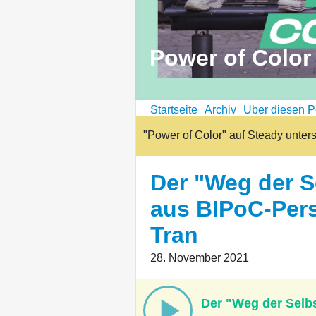
Power of Color
Startseite
Archiv
Über diesen P
"Power of Color" auf Steady unter
Der "Weg der 
aus BIPoC-Pers
Tran
28. November 2021