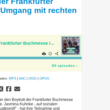
er Frankfurter
Umgang mit rechten
Das Versagen der Frankfurter Buchmesse im Umgang mit rechten Verlagen
All episodes
›
laden:
MP3
|
AAC
|
OGG
|
OPUS
ber den Boykott der Frankfurter Buchmesse
e. Jasmina Kuhnke - auf sozialen
ttromilf" - hat ihre Teilnahme und