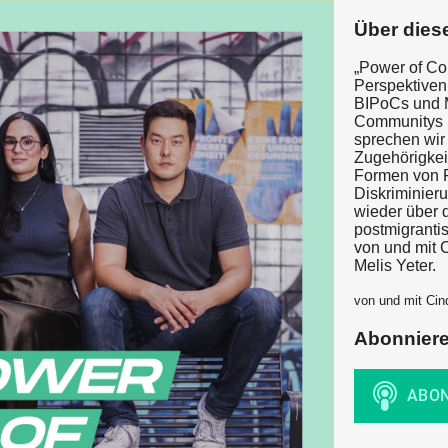
Über dies
„Power of Co
Perspektiven
BIPoCs und M
Communitys 
sprechen wir 
Zugehörigkeit
Formen von 
Diskriminier
wieder über 
postmigrantis
von und mit 
Melis Yeter.
von und mit Cin
Abonnier