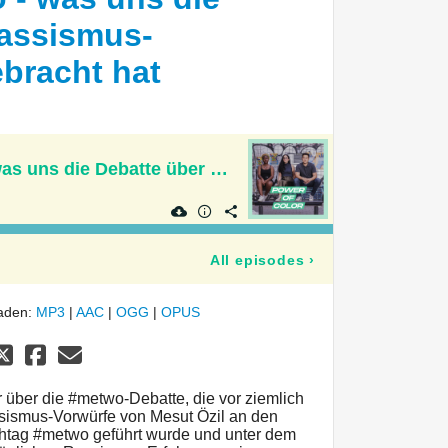
Rassismus-
bracht hat
3 Jahre #metwo - was uns die Debatte über Rassismus-Erfahrungen gebracht hat
All episodes
›
laden:
MP3
|
AAC
|
OGG
|
OPUS
r über die #metwo-Debatte, die vor ziemlich
sismus-Vorwürfe von Mesut Özil an den
tag #metwo geführt wurde und unter dem