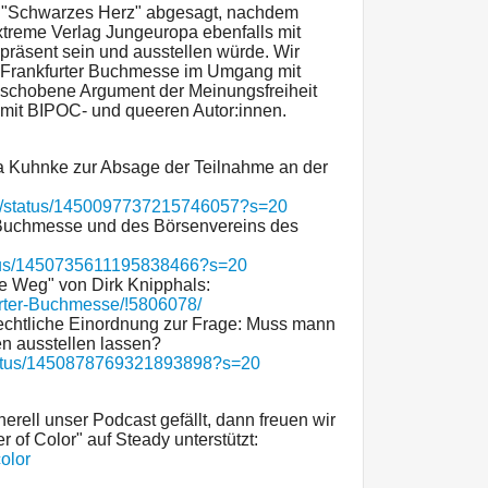
 "Schwarzes Herz" abgesagt, nachdem
xtreme Verlag Jungeuropa ebenfalls mit
räsent sein und ausstellen würde. Wir
 Frankfurter Buchmesse im Umgang mit
eschobene Argument der Meinungsfreiheit
t mit BIPOC- und queeren Autor:innen.
a Kuhnke zur Absage der Teilnahme an der
ony/status/1450097737215746057?s=20
r Buchmesse und des Börsenvereins des
tatus/1450735611195838466?s=20
e Weg" von Dirk Knipphals:
furter-Buchmesse/!5806078/
rechtliche Einordnung zur Frage: Muss mann
n ausstellen lassen?
/status/1450878769321893898?s=20
ell unser Podcast gefällt, dann freuen wir
 of Color" auf Steady unterstützt:
olor