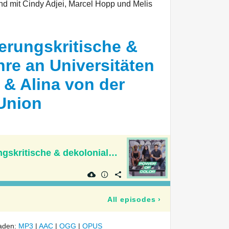
nd mit Cindy Adjei, Marcel Hopp und Melis
ierungskritische &
hre an Universitäten
 & Alina von der
Union
über diskriminierungskritische & dekoloniale Lehre an Universitäten - mit Turending & Alina von der Black Student Union
All episodes
›
laden:
MP3
|
AAC
|
OGG
|
OPUS