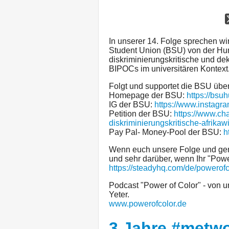
In unserer 14. Folge sprechen wi
Student Union (BSU) von der Hum
diskriminierungskritische und d
BIPOCs im universitären Kontext
Folgt und supportet die BSU über
Homepage der BSU:
https://bsu
IG der BSU:
https://www.instagr
Petition der BSU:
https://www.cha
diskriminierungskritische-afrika
Pay Pal- Money-Pool der BSU:
h
Wenn euch unsere Folge und gener
und sehr darüber, wenn Ihr "Power
https://steadyhq.com/de/powerofc
Podcast "Power of Color" - von u
Yeter.
www.powerofcolor.de
3 Jahre #metwo