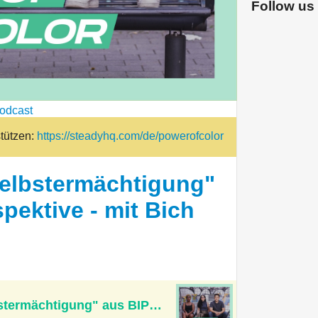
Follow us
odcast
stützen:
https://steadyhq.com/de/powerofcolor
Selbstermächtigung"
pektive - mit Bich
Der "Weg der Selbstermächtigung" aus BIPoC-Perspektive - mit Bich Tran