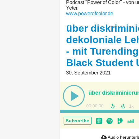
Podcast "Power of Color" - von u
Yeter.
www.powerofcolor.de
über diskrimin
dekoloniale Le
- mit Turending
Black Student 
30. September 2021
00:00:00
Subscribe
Audio herunter