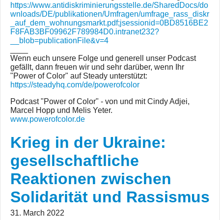
https://www.antidiskriminierungsstelle.de/SharedDocs/do
wnloads/DE/publikationen/Umfragen/umfrage_rass_diskr
_auf_dem_wohnungsmarkt.pdf;jsessionid=0BD8516BE2
F8FAB3BF09962F789984D0.intranet232?
__blob=publicationFile&v=4
____
Wenn euch unsere Folge und generell unser Podcast
gefällt, dann freuen wir und sehr darüber, wenn Ihr
"Power of Color" auf Steady unterstützt:
https://steadyhq.com/de/powerofcolor
Podcast "Power of Color" - von und mit Cindy Adjei,
Marcel Hopp und Melis Yeter.
www.powerofcolor.de
Krieg in der Ukraine:
gesellschaftliche
Reaktionen zwischen
Solidarität und Rassismus
31. March 2022