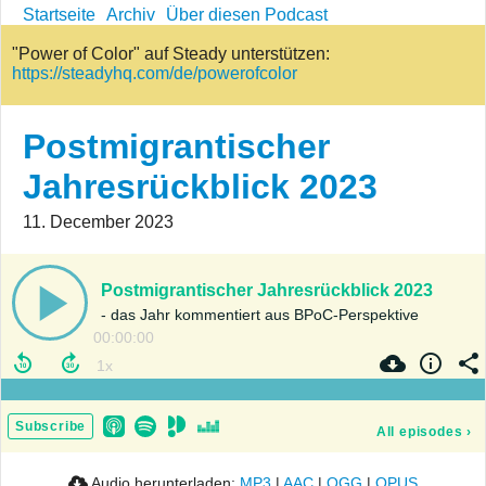
Startseite
Archiv
Über diesen Podcast
"Power of Color" auf Steady unterstützen:
https://steadyhq.com/de/powerofcolor
Postmigrantischer
Jahresrückblick 2023
11. December 2023
Postmigrantischer Jahresrückblick 2023
- das Jahr kommentiert aus BPoC-Perspektive
00:00:00
Subscribe
All episodes
›
Audio herunterladen:
MP3
|
AAC
|
OGG
|
OPUS