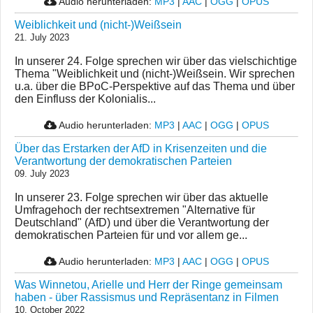
Audio herunterladen:
MP3
|
AAC
|
OGG
|
OPUS
Weiblichkeit und (nicht-)Weißsein
21. July 2023
In unserer 24. Folge sprechen wir über das vielschichtige
Thema "Weiblichkeit und (nicht-)Weißsein. Wir sprechen
u.a. über die BPoC-Perspektive auf das Thema und über
den Einfluss der Kolonialis...
Audio herunterladen:
MP3
|
AAC
|
OGG
|
OPUS
Über das Erstarken der AfD in Krisenzeiten und die
Verantwortung der demokratischen Parteien
09. July 2023
In unserer 23. Folge sprechen wir über das aktuelle
Umfragehoch der rechtsextremen "Alternative für
Deutschland" (AfD) und über die Verantwortung der
demokratischen Parteien für und vor allem ge...
Audio herunterladen:
MP3
|
AAC
|
OGG
|
OPUS
Was Winnetou, Arielle und Herr der Ringe gemeinsam
haben - über Rassismus und Repräsentanz in Filmen
10. October 2022