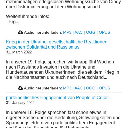
mehrmonatigen erfolgslosen Wohnungssuche von Cindy
über Diskriminierung auf dem Wohnungsmarkt.
Weiterführende Infos:
- Erg...
Audio herunterladen:
MP3
|
AAC
|
OGG
|
OPUS
Krieg in der Ukraine: gesellschaftliche Reaktionen
zwischen Solidarität und Rassismus
31. March 2022
In unserer 19. Folge sprechen wir knapp fünf Wochen
nach Russlands Invasion in die Ukraine und
Hunderttausenden Ukrainer*innen, die seit dem Krieg in
die Nachbarstaaten und auch nach Deutschland...
Audio herunterladen:
MP3
|
AAC
|
OGG
|
OPUS
parteipolitisches Engagement von People of Color
31. January 2022
In unserer 18. Folge sprechen fast schon etwas in
eigener Sache über die Bedeutung, Schwierigkeiten und
Spannungsfeldern von parteipolitischem Engagement
und über das Kandidieren für Parlamente ...